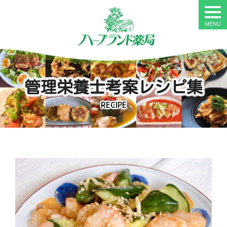
togg
navi
管理栄養士考案レシピ集
RECIPE