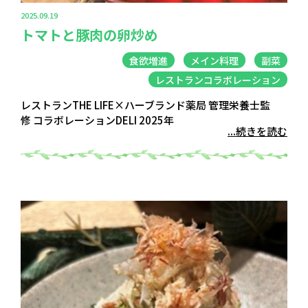
2025.09.19
トマトと豚肉の卵炒め
食欲増進
メイン料理
副菜
レストランコラボレーション
レストランTHE LIFE×ハーブランド薬局 管理栄養士監
修 コラボレーションDELI 2025年
...続きを読む