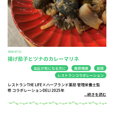
2025.07.31
揚げ茄子とツナのカレーマリネ
血圧が気になる方に
食欲増進
副菜
レストランコラボレーション
レストランTHE LIFE×ハーブランド薬局 管理栄養士監
修 コラボレーションDELI 2025年
...続きを読む