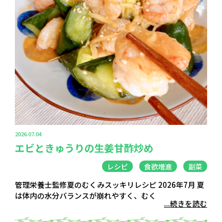
2026.07.04
エビときゅうりの生姜甘酢炒め
レシピ
食欲増進
副菜
管理栄養士監修夏のむくみスッキリレシピ 2026年7月 夏
は体内の水分バランスが崩れやすく、むく
...続きを読む