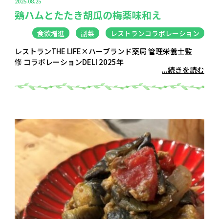
2025.08.25
鶏ハムとたたき胡瓜の梅薬味和え
食欲増進
副菜
レストランコラボレーション
レストランTHE LIFE×ハーブランド薬局 管理栄養士監
修 コラボレーションDELI 2025年
...続きを読む