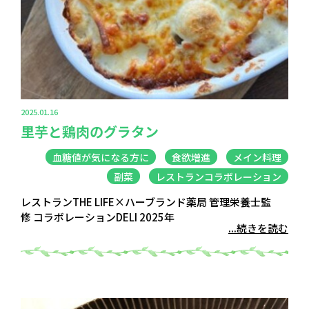
2025.01.16
里芋と鶏肉のグラタン
血糖値が気になる方に
食欲増進
メイン料理
副菜
レストランコラボレーション
レストランTHE LIFE×ハーブランド薬局 管理栄養士監
修 コラボレーションDELI 2025年
...続きを読む