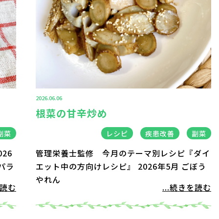
2026.06.06
根菜の甘辛炒め
副菜
レシピ
疾患改善
副菜
26
管理栄養士監修 今月のテーマ別レシピ『ダイ
パラ
エット中の方向けレシピ』 2026年5月 ごぼう
やれん
を読む
...続きを読む