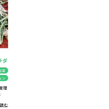
ラダ
副菜
ョン
 管理
年
を読む