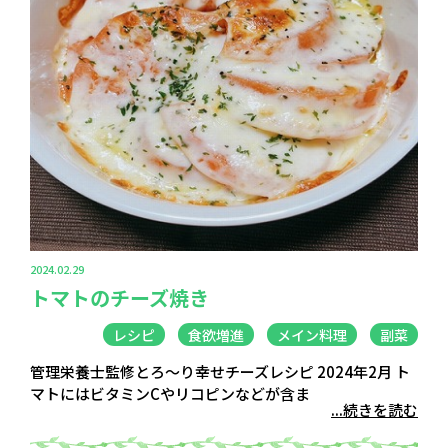
2024.02.29
トマトのチーズ焼き
レシピ
食欲増進
メイン料理
副菜
管理栄養士監修とろ～り幸せチーズレシピ 2024年2月 ト
マトにはビタミンCやリコピンなどが含ま
...続きを読む