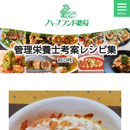
togg
navi
管理栄養士考案レシピ集
RECIPE