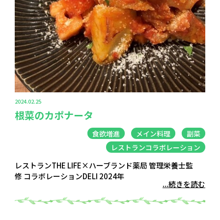
2024.02.25
根菜のカポナータ
食欲増進
メイン料理
副菜
レストランコラボレーション
レストランTHE LIFE×ハーブランド薬局 管理栄養士監
修 コラボレーションDELI 2024年
...続きを読む