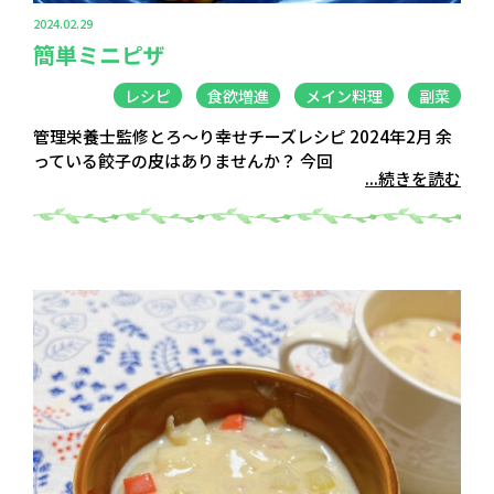
2024.02.29
簡単ミニピザ
レシピ
食欲増進
メイン料理
副菜
管理栄養士監修とろ～り幸せチーズレシピ 2024年2月 余
っている餃子の皮はありませんか？ 今回
...続きを読む