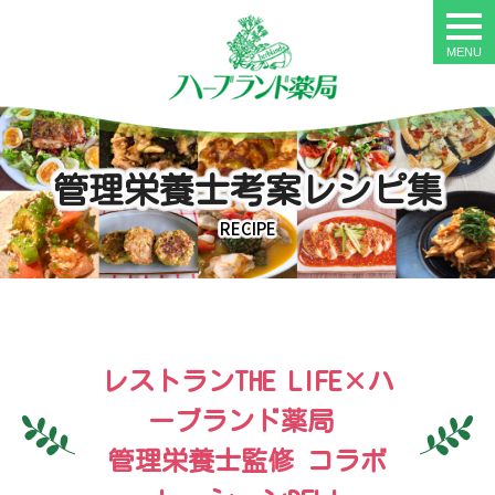
togg
navi
管理栄養士考案レシピ集
RECIPE
レストランTHE LIFE×ハ
ーブランド薬局
管理栄養士監修 コラボ