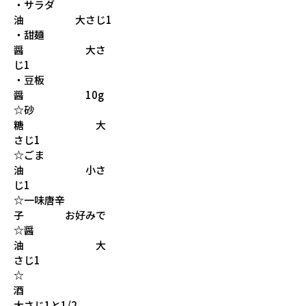
・サラダ
油 大さじ1
・甜麺
醤 大さ
じ1
・豆板
醤 10g
☆砂
糖 大
さじ1
☆ごま
油 小さ
じ1
☆一味唐辛
子 お好みで
☆醤
油 大
さじ1
☆
酒
大さじ1と1/2