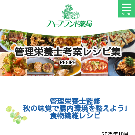
togg
navi
管理栄養士考案レシピ集
RECIPE
管理栄養士監修
秋の味覚で腸内環境を整えよう!
食物繊維レシピ
2025年10月