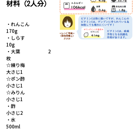
材料（2人分）
・れんこん
170g
・しらす
10g
・大葉 2
枚
☆練り梅
大さじ1
☆ポン酢
小さじ1
☆みりん
小さじ1
・酢
小さじ2
・水
500ml