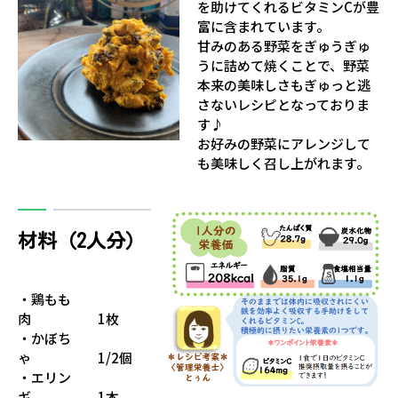
を助けてくれるビタミンCが豊
富に含まれています。
甘みのある野菜をぎゅうぎゅ
うに詰めて焼くことで、野菜
本来の美味しさもぎゅっと逃
さないレシピとなっておりま
す♪
お好みの野菜にアレンジして
も美味しく召し上がれます。
材料（2人分）
・鶏もも
肉 1枚
・かぼち
ゃ 1/2個
・エリン
ギ 1本