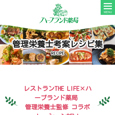
togg
navi
管理栄養士考案レシピ集
RECIPE
レストランTHE LIFE×ハ
ーブランド薬局
管理栄養士監修 コラボ