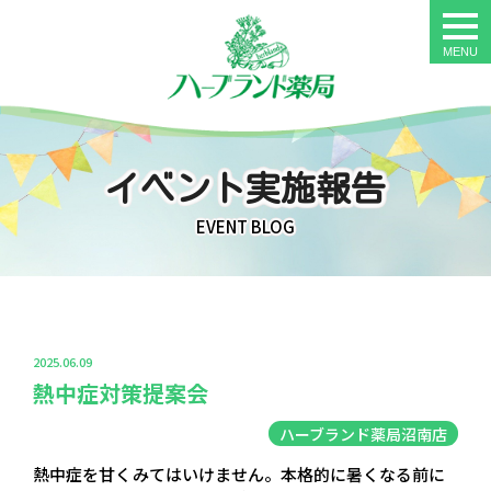
togg
navi
イベント実施報告
EVENT BLOG
2025.06.09
熱中症対策提案会
ハーブランド薬局沼南店
熱中症を甘くみてはいけません。本格的に暑くなる前に