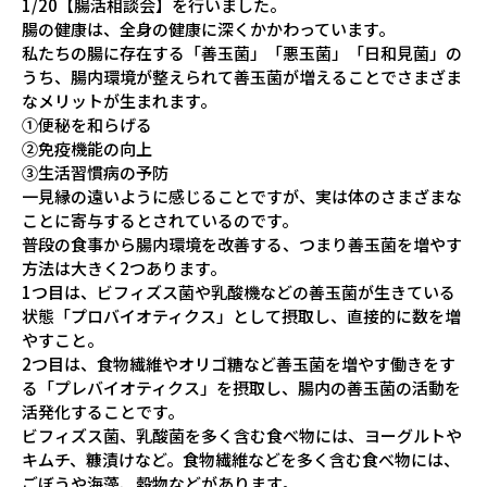
1/20【腸活相談会】を行いました。
腸の健康は、全身の健康に深くかかわっています。
私たちの腸に存在する「善玉菌」「悪玉菌」「日和見菌」の
うち、腸内環境が整えられて善玉菌が増えることでさまざま
なメリットが生まれます。
①便秘を和らげる
②免疫機能の向上
③生活習慣病の予防
一見縁の遠いように感じることですが、実は体のさまざまな
ことに寄与するとされているのです。
普段の食事から腸内環境を改善する、つまり善玉菌を増やす
方法は大きく2つあります。
1つ目は、ビフィズス菌や乳酸機などの善玉菌が生きている
状態「プロバイオティクス」として摂取し、直接的に数を増
やすこと。
2つ目は、食物繊維やオリゴ糖など善玉菌を増やす働きをす
る「プレバイオティクス」を摂取し、腸内の善玉菌の活動を
活発化することです。
ビフィズス菌、乳酸菌を多く含む食べ物には、ヨーグルトや
キムチ、糠漬けなど。食物繊維などを多く含む食べ物には、
ごぼうや海藻、穀物などがあります。