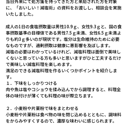
当日外来にて処方箋を持ってきた方と来局された方を対象
に、「おいしい！減塩術」の資料をお渡しし、相談会を実施
いたしました。
成人の1日の食塩摂取量は男性10.9ｇ、女性9.3ｇと、国の食
事摂取基準の目標値である男性7.5ｇ未満、女性6.5ｇ未満よ
りも約3ｇ多いのが現状です。塩分は生命維持のために必要
なものですが、過剰摂取は健康に悪影響を及ぼします。
減塩の必要はわかっているけれど、減塩料理は面倒で美味し
くないと思っている方も多いと思いますがひと工夫するだけ
で美味しい減塩料理を楽しめます。
満足のできる減塩料理を作るいくつかポイントを紹介しま
す。
１．下味をしっかりつける
肉や魚は塩やコショウを揉み込んでから調理すると、料理全
体の味付けが薄くても料理の味が際立ちます。
２．小麦粉や片栗粉で味をまとわせる
小麦粉や片栗粉は食べ物の味を閉じ込めるとともに、調味料
をからみやすくするので、濃厚な味わいに感じられます。