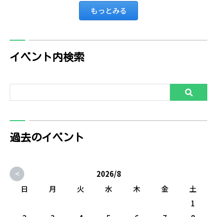
もっとみる
イベント内検索
過去のイベント
<
2026/8
日
月
火
水
木
金
土
1